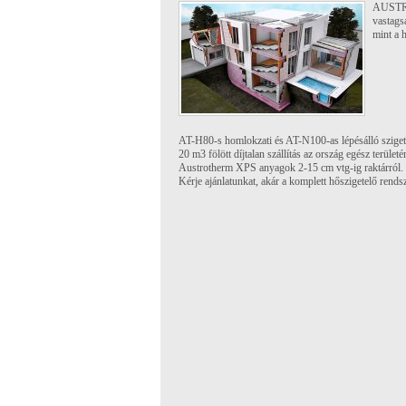
AUSTRO
vastags
mint a
AT-H80-s homlokzati és AT-N100-as lépésálló sziget
20 m3 fölött díjtalan szállítás az ország egész területé
Austrotherm XPS anyagok 2-15 cm vtg-ig raktárról.
Kérje ajánlatunkat, akár a komplett hőszigetelő rends