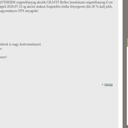
THERM szigetelőanyag akciók.GRAFIT Reflex homlokzati szigetelőanyag 6 cm
ágtól 2026.07.31-ig akciós árakon.Szigetelési értéke lényegesen (kb.20 %-kal) jobb,
 hagyományos EPS anyagoké.
elések is nagy kedvezménnyel.
re.
zerre!
«
vissza