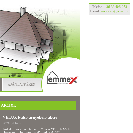
Telefon:
+36 88 406-253
E-mail:
veszprem@triasz.hu
AJÁNLATKÉRÉS
AKCIÓK
VELUX külső árnyékoló akció
Baumit hőszigetelő rendszer akci
2026. július 23.
2026. július 22.
Tartsd hűvösen a tetőtered! Most a VELUX SML
Vásároljon minimum 100 m2 komplett Bau
elektromos alumínium redőnyökre és SSL
hőszigetelő rendszert 11.30-ig, töltse fel a s