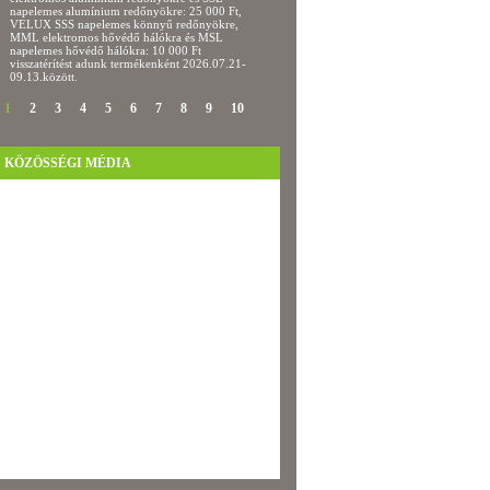
napelemes alumínium redőnyökre: 25 000 Ft,
és a kész homlokzat előtte-utáni fotóját a já
VELUX SSS napelemes könnyű redőnyökre,
oldalára, és kapjon garantált 150.000,-Ft-os
MML elektromos hővédő hálókra és MSL
IKEA utalványt. Ráadásként még a hősziget
napelemes hővédő hálókra: 10 000 Ft
rendszer árát is visszanyerheti.
visszatérítést adunk termékenként 2026.07.21-
09.13.között.
1
2
3
4
5
6
7
8
9
10
KÖZÖSSÉGI MÉDIA