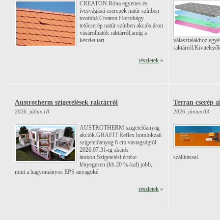
CREATON Róna egyenes és
ívesvágású cserepek natúr színben
továbbá Creaton Hortobágy
tetőcserép natúr színben akciós áron
vásárolhatók raktárról,amíg a
készlet tart.
válaszfalakhoz,egyé
raktárról.Kivitelez
részletek
»
Austrotherm szigetelések raktárról
Terran cserép a
2026. július 18.
2026. június 03.
AUSTROTHERM szigetelőanyag
akciók.GRAFIT Reflex homlokzati
szigetelőanyag 6 cm vastagságtól
2026.07.31-ig akciós
árakon.Szigetelési értéke
szállítással.
lényegesen (kb.20 %-kal) jobb,
mint a hagyományos EPS anyagoké.
részletek
»