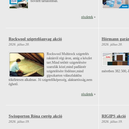
bővített tartalomban.
részletek
»
Rockwool szigetelőanyag akció
Hörmann garáz
2026. július 20.
2026. július 20.
Rockwool Multirock szigetelés
raktárról régi áron, amíg a készlet
tart.Mind tetőtér szigetelésére
szarufák közé,mind padlástér
szigetelésére födémre,mind
méretben 382.500,-
gipszkarton válaszfalakba
tökéletesen alkalmas. Jó szigetelőképesség, alaktartósság,nem
éghető.
részletek
»
Swissporton Róna cserép akció
RIGIPS akció
2026. július 19.
2026. július 19.