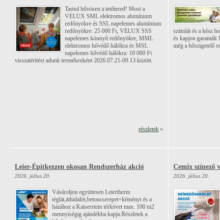
Tartsd hűvösen a tetőtered! Most a
VELUX SML elektromos alumínium
redőnyökre és SSL napelemes alumínium
redőnyökre: 25 000 Ft, VELUX SSS
számlát és a kész hom
napelemes könnyű redőnyökre, MML
és kapjon garantált
elektromos hővédő hálókra és MSL
még a hőszigetelő re
napelemes hővédő hálókra: 10 000 Ft
visszatérítést adunk termékenként 2026.07.21-09.13.között.
részletek
»
Leier-Építkezzen okosan Rendszerház akció
Cemix színező v
2026. július 20.
2026. július 20.
Vásároljon együttesen Leiertherm
téglát,áthidalót,betoncserepet+kéményt és a
házához a Kaiserstein térkövet max. 100 m2
mennyiségig ajándékba kapja.Részletek a