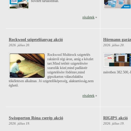
bővített tartalomban.
részletek
»
Rockwool szigetelőanyag akció
Hörmann garáz
2026. július 20.
2026. július 20.
Rockwool Multirock szigetelés
raktárról régi áron, amíg a készlet
tart.Mind tetőtér szigetelésére
szarufák közé,mind padlástér
szigetelésére födémre,mind
méretben 382.500,-
gipszkarton válaszfalakba
tökéletesen alkalmas. Jó szigetelőképesség, alaktartósság,nem
éghető.
részletek
»
Swissporton Róna cserép akció
RIGIPS akció
2026. július 19.
2026. július 19.