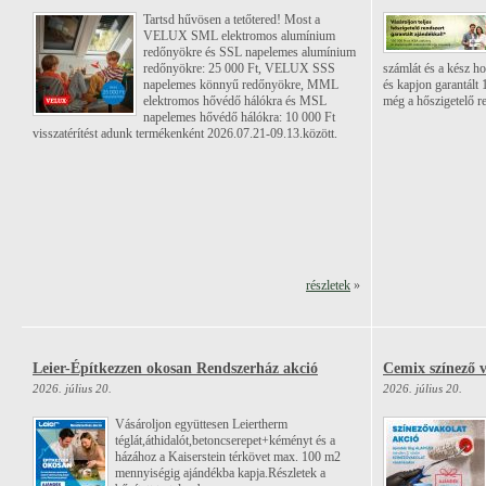
Tartsd hűvösen a tetőtered! Most a
VELUX SML elektromos alumínium
redőnyökre és SSL napelemes alumínium
redőnyökre: 25 000 Ft, VELUX SSS
számlát és a kész hom
napelemes könnyű redőnyökre, MML
és kapjon garantált
elektromos hővédő hálókra és MSL
még a hőszigetelő re
napelemes hővédő hálókra: 10 000 Ft
visszatérítést adunk termékenként 2026.07.21-09.13.között.
részletek
»
Leier-Építkezzen okosan Rendszerház akció
Cemix színező v
2026. július 20.
2026. július 20.
Vásároljon együttesen Leiertherm
téglát,áthidalót,betoncserepet+kéményt és a
házához a Kaiserstein térkövet max. 100 m2
mennyiségig ajándékba kapja.Részletek a