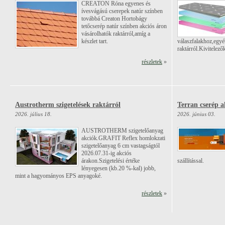
CREATON Róna egyenes és
ívesvágású cserepek natúr színben
továbbá Creaton Hortobágy
tetőcserép natúr színben akciós áron
vásárolhatók raktárról,amíg a
készlet tart.
válaszfalakhoz,egyé
raktárról.Kivitelez
részletek
»
Austrotherm szigetelések raktárról
Terran cserép a
2026. július 18.
2026. június 03.
AUSTROTHERM szigetelőanyag
akciók.GRAFIT Reflex homlokzati
szigetelőanyag 6 cm vastagságtól
2026.07.31-ig akciós
árakon.Szigetelési értéke
szállítással.
lényegesen (kb.20 %-kal) jobb,
mint a hagyományos EPS anyagoké.
részletek
»